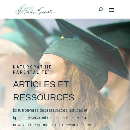
NATUROPATHIE –
PARENTALITÉ
ARTICLES ET
RESSOURCES
Ici tu trouveras des ressources, astuces et
tips qui te serviront dans ta parentalité. La
newsletter te permettra de recevoir les infos